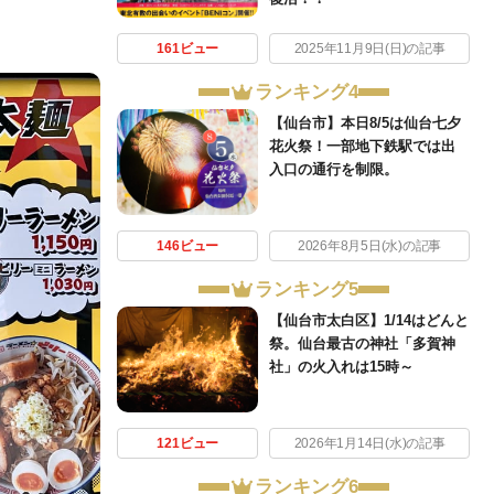
161ビュー
2025年11月9日(日)の記事
ランキング4
【仙台市】本日8/5は仙台七夕
花火祭！一部地下鉄駅では出
入口の通行を制限。
146ビュー
2026年8月5日(水)の記事
ランキング5
【仙台市太白区】1/14はどんと
祭。仙台最古の神社「多賀神
社」の火入れは15時～
121ビュー
2026年1月14日(水)の記事
ランキング6