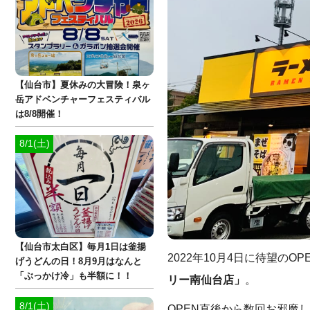
【仙台市】夏休みの大冒険！泉ヶ
岳アドベンチャーフェスティバル
は8/8開催！
8/1(土)
【仙台市太白区】毎月1日は釜揚
2022年10月4日に待望の
げうどんの日！8月9月はなんと
「ぶっかけ冷」も半額に！！
リー南仙台店」
。
8/1(土)
OPEN直後から数回お邪魔