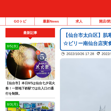
GOトピ
最新News
求人
開店/閉
最新記事
【仙台市太白区】肌
☆ビリー南仙台店実
8/5(水)
2022/10/26 17:28
2022/
【仙台市】本日8/5は仙台七夕花火
祭！一部地下鉄駅では出入口の通
行を制限。
8/3(月)