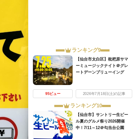
ランキング9
【仙台市太白区】枇杷原サマ
ーミュージックナイト＠グレ
ートデーンブリューイング
95ビュー
2026年7月18日(土)の記事
ランキング10
【仙台市】サントリー生ビー
ル夏のグルメ祭り2026開催
中！7/11～12＠勾当台公園