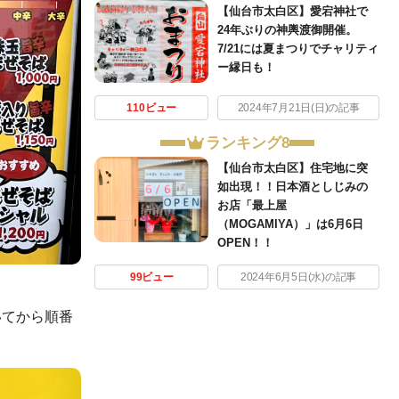
【仙台市太白区】愛宕神社で
24年ぶりの神輿渡御開催。
7/21には夏まつりでチャリティ
ー縁日も！
110ビュー
2024年7月21日(日)の記事
ランキング8
【仙台市太白区】住宅地に突
如出現！！日本酒としじみの
お店「最上屋
（MOGAMIYA）」は6月6日
OPEN！！
99ビュー
2024年6月5日(水)の記事
いてから順番