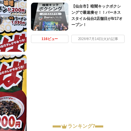
【仙台市】暗闇キックボクシ
ングで最速痩せ！！バーネス
スタイル仙台2店舗目が8/17オ
ープン！
116ビュー
2026年7月14日(火)の記事
ランキング7