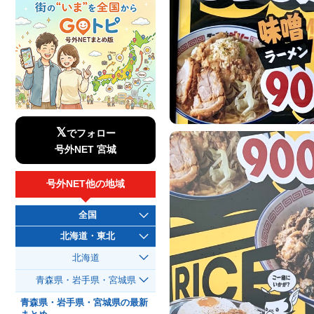
𝕏
でフォロー
号外NET 宮城
号外NET他の地域
全国
北海道・東北
北海道
青森県・岩手県・宮城県
青森県・岩手県・宮城県の最新