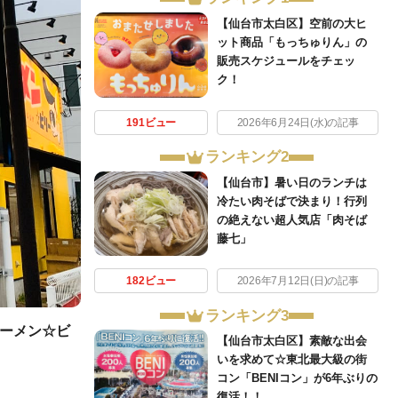
【仙台市太白区】空前の大ヒ
ット商品「もっちゅりん」の
販売スケジュールをチェッ
ク！
191ビュー
2026年6月24日(水)の記事
ランキング2
【仙台市】暑い日のランチは
冷たい肉そばで決まり！行列
の絶えない超人気店「肉そば
藤七」
182ビュー
2026年7月12日(日)の記事
ランキング3
ーメン☆ビ
【仙台市太白区】素敵な出会
いを求めて☆東北最大級の街
コン「BENIコン」が6年ぶりの
復活！！