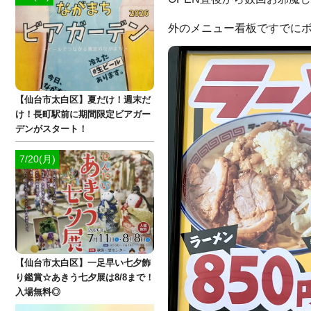
外のメニュー看板ですでに
【仙台市太白区】夏だけ！週末だ
け！長町駅前に期間限定ビアガー
デンがスタート！
7/20(月)
【仙台市太白区】一足早い七夕飾
り鑑賞☆あきう七夕展は8/8まで！
入場無料◎