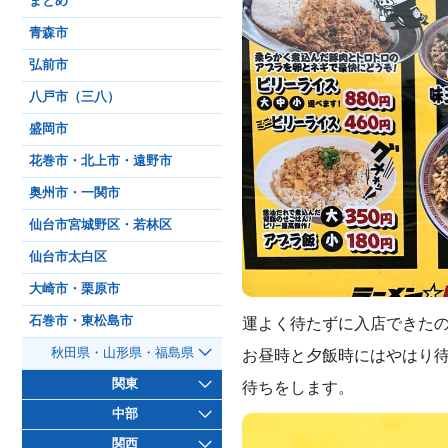
まとめ
青森市
弘前市
八戸市（三八）
盛岡市
花巻市・北上市・遠野市
奥州市・一関市
仙台市宮城野区・若林区
仙台市太白区
大崎市・栗原市
石巻市・東松島市
運よく待たずに入店できた
秋田県・山形県・福島県
お昼時と夕飯時にはやはり
関東
待ちをします。
中部
関西