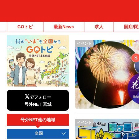
GOトピ
最新News
求人
開店/閉
イベント
𝕏
でフォロー
号外NET 宮城
号外NET他の地域
イベント
全国