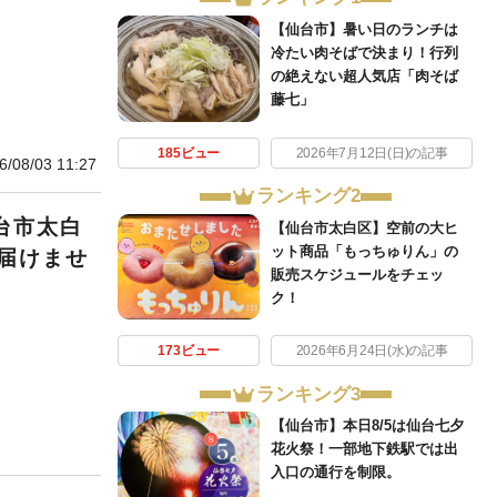
【仙台市】暑い日のランチは
冷たい肉そばで決まり！行列
の絶えない超人気店「肉そば
藤七」
185ビュー
2026年7月12日(日)の記事
6/08/03 11:27
ランキング2
台市太白
【仙台市太白区】空前の大ヒ
ット商品「もっちゅりん」の
届けませ
販売スケジュールをチェッ
ク！
173ビュー
2026年6月24日(水)の記事
ランキング3
【仙台市】本日8/5は仙台七夕
花火祭！一部地下鉄駅では出
入口の通行を制限。