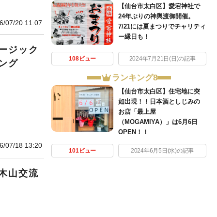
【仙台市太白区】愛宕神社で
24年ぶりの神輿渡御開催。
6/07/20 11:07
7/21には夏まつりでチャリティ
ー縁日も！
ージック
108ビュー
2024年7月21日(日)の記事
ング
ランキング8
【仙台市太白区】住宅地に突
如出現！！日本酒としじみの
お店「最上屋
（MOGAMIYA）」は6月6日
OPEN！！
6/07/18 13:20
101ビュー
2024年6月5日(水)の記事
木山交流