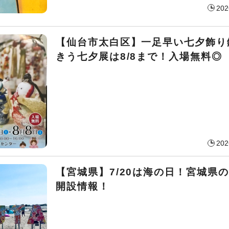
202
【仙台市太白区】一足早い七夕飾り
きう七夕展は8/8まで！入場無料◎
202
【宮城県】7/20は海の日！宮城県
開設情報！