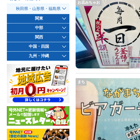
お店みちゃお
秋田県・山形県・福島県
関東
中部
関西
中国・四国
九州・沖縄
まち