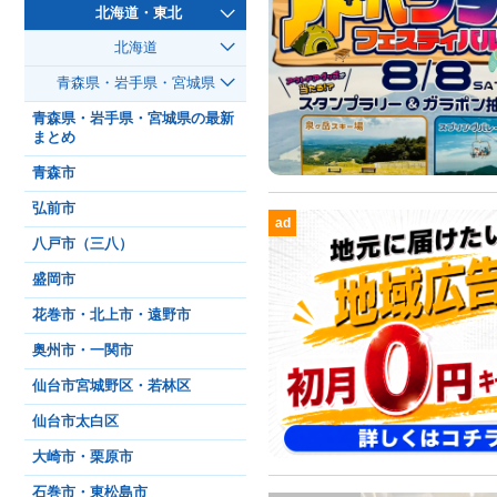
北海道・東北
北海道
青森県・岩手県・宮城県
青森県・岩手県・宮城県の最新
まとめ
青森市
弘前市
ad
八戸市（三八）
盛岡市
花巻市・北上市・遠野市
奥州市・一関市
仙台市宮城野区・若林区
仙台市太白区
大崎市・栗原市
石巻市・東松島市