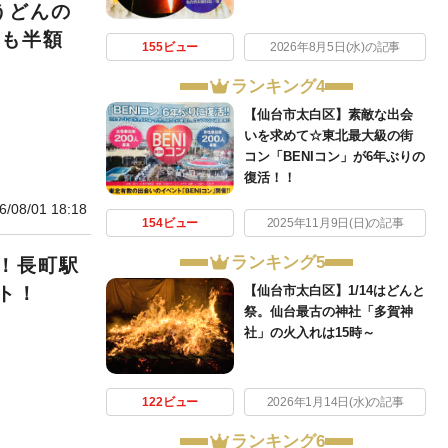
うどんの
」も半額
155ビュー
2026年8月5日(水)の記事
ランキング4
【仙台市太白区】素敵な出会
いを求めて☆東北最大級の街
コン「BENIコン」が6年ぶりの
復活！！
6/08/01 18:18
154ビュー
2025年11月9日(日)の記事
ランキング5
！長町駅
【仙台市太白区】1/14はどんと
ト！
祭。仙台最古の神社「多賀神
社」の火入れは15時～
122ビュー
2026年1月14日(水)の記事
ランキング6