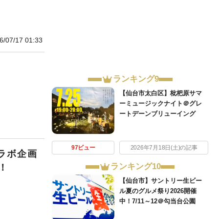
6/07/17 01:33
ランキング9
【仙台市太白区】枇杷原サマ
ーミュージックナイト＠グレ
ートデーンブリューイング
97ビュー
2026年7月18日(土)の記事
コラボ企画
ランキング10
！
【仙台市】サントリー生ビー
ル夏のグルメ祭り2026開催
中！7/11～12＠勾当台公園