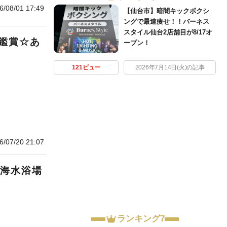
6/08/01 17:49
【仙台市】暗闇キックボクシ
ングで最速痩せ！！バーネス
スタイル仙台2店舗目が8/17オ
鑑賞☆あ
ープン！
121ビュー
2026年7月14日(火)の記事
6/07/20 21:07
の海水浴場
ランキング7