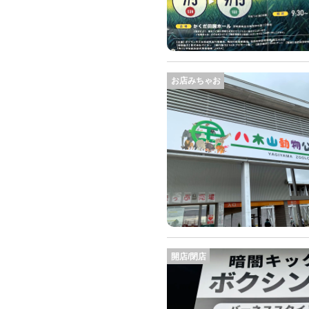
お店みちゃお
開店/閉店