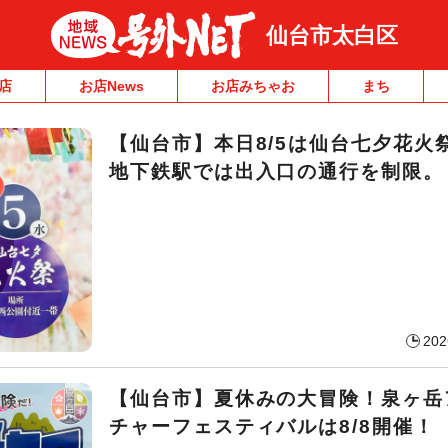
仙台市太白区
店
お店News
お店みちゃお
まち
【仙台市】本日8/5は仙台七夕花火
地下鉄駅では出入口の通行を制限。
202
【仙台市】夏休みの大冒険！泉ヶ岳
チャーフェスティバルは8/8開催！