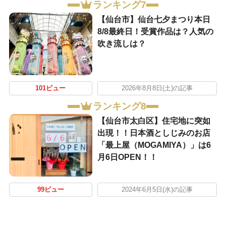
ランキング7
【仙台市】仙台七夕まつり本日
8/8最終日！受賞作品は？人気の
吹き流しは？
101ビュー
2026年8月8日(土)の記事
ランキング8
【仙台市太白区】住宅地に突如
出現！！日本酒としじみのお店
「最上屋（MOGAMIYA）」は6
月6日OPEN！！
99ビュー
2024年6月5日(水)の記事