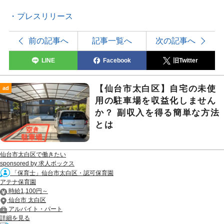
・プレスリリース
前の記事へ
記事一覧へ
次の記事へ
LINE
Facebook
旧Twitter
【仙台市太白区】自宅の未使
ad
用の駐車場を収益化しません
か？ 副収入を得る簡単な方法
とは
仙台市太白区で働きたい
sponsored by 求人ボックス
「保育士」仙台市太白区・認可保育園
アテナ保育園
時給1,100円～
仙台市 太白区
アルバイト・パート
詳細を見る