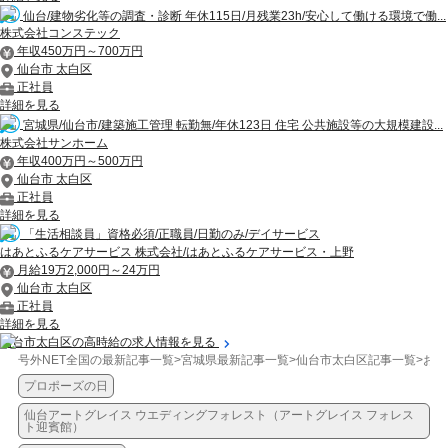
仙台/建物劣化等の調査・診断 年休115日/月残業23h/安心して働ける環境で働...
株式会社コンステック
年収450万円～700万円
仙台市 太白区
正社員
詳細を見る
宮城県/仙台市/建築施工管理 転勤無/年休123日 住宅 公共施設等の大規模建設...
株式会社サンホーム
年収400万円～500万円
仙台市 太白区
正社員
詳細を見る
「生活相談員」資格必須/正職員/日勤のみ/デイサービス
はあとふるケアサービス 株式会社/はあとふるケアサービス・上野
月給19万2,000円～24万円
仙台市 太白区
正社員
詳細を見る
仙台市太白区の高時給の求人情報を見る
号外NET全国の最新記事一覧
>
宮城県最新記事一覧
>
仙台市太白区記事一覧
>
お店
プロポーズの日
仙台アートグレイス ウエディングフォレスト（アートグレイス フォレス
ト迎賓館）