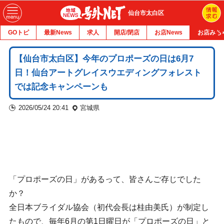
仙台市太白区
GOトピ
最新News
求人
開店/閉店
お店News
お店みち
【仙台市太白区】今年のプロポーズの日は6月7
日！仙台アートグレイスウエディングフォレスト
では記念キャンペーンも
2026/05/24 20:41
宮城県
「プロポーズの日」があるって、皆さんご存じでした
か？
全日本ブライダル協会（初代会長は桂由美氏）が制定し
たもので、毎年6月の第1日曜日が「プロポーズの日」と