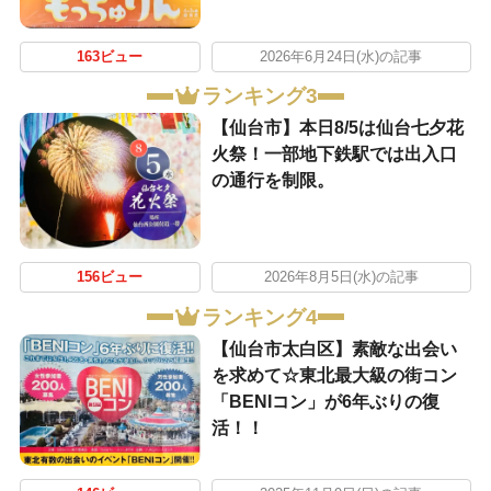
163ビュー
2026年6月24日(水)の記事
ランキング3
【仙台市】本日8/5は仙台七夕花
火祭！一部地下鉄駅では出入口
の通行を制限。
156ビュー
2026年8月5日(水)の記事
ランキング4
【仙台市太白区】素敵な出会い
を求めて☆東北最大級の街コン
「BENIコン」が6年ぶりの復
活！！