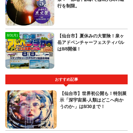
行を制限。
【仙台市】夏休みの大冒険！泉ヶ
8/3(月)
岳アドベンチャーフェスティバル
は8/8開催！
おすすめ記事
【仙台市】世界初公開も！特別展
示「深宇宙展-人類はどこへ向か
うのか-」は8/30まで！