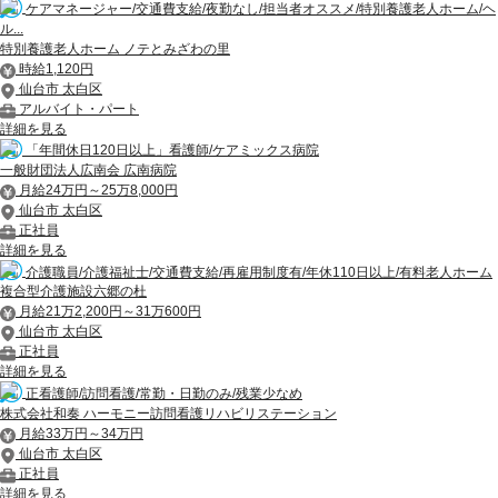
ケアマネージャー/交通費支給/夜勤なし/担当者オススメ/特別養護老人ホーム/ヘ
ル...
特別養護老人ホーム ノテとみざわの里
時給1,120円
仙台市 太白区
アルバイト・パート
詳細を見る
「年間休日120日以上」看護師/ケアミックス病院
一般財団法人広南会 広南病院
月給24万円～25万8,000円
仙台市 太白区
正社員
詳細を見る
介護職員/介護福祉士/交通費支給/再雇用制度有/年休110日以上/有料老人ホーム
複合型介護施設六郷の杜
月給21万2,200円～31万600円
仙台市 太白区
正社員
詳細を見る
正看護師/訪問看護/常勤・日勤のみ/残業少なめ
株式会社和奏 ハーモニー訪問看護リハビリステーション
月給33万円～34万円
仙台市 太白区
正社員
詳細を見る