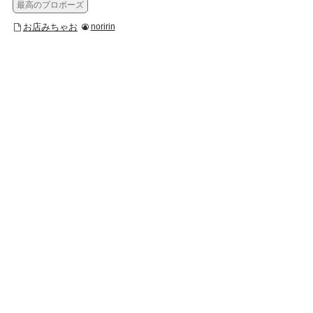
最高のプロポーズ
お店みちゃお
noririn