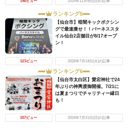
146ビュー
2025年11月9日(日)の記事
ランキング5
【仙台市】暗闇キックボクシン
グで最速痩せ！！バーネススタ
イル仙台2店舗目が8/17オープ
ン！
123ビュー
2026年7月14日(火)の記事
ランキング6
【仙台市太白区】愛宕神社で24
年ぶりの神輿渡御開催。7/21に
は夏まつりでチャリティー縁日
も！
107ビュー
2024年7月21日(日)の記事