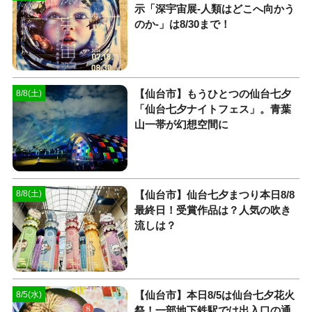
示「深宇宙展-人類はどこへ向かう
のか-」は8/30まで！
【仙台市】もうひとつの仙台七夕
8/8(土)
「仙台七夕ナイトフェス」。青葉
山一帯が幻想空間に
【仙台市】仙台七夕まつり本日8/8
8/8(土)
最終日！受賞作品は？人気の吹き
流しは？
【仙台市】本日8/5は仙台七夕花火
8/5(水)
祭！一部地下鉄駅では出入口の通