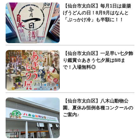
【仙台市太白区】毎月1日は釜揚
げうどんの日！8月9月はなんと
「ぶっかけ冷」も半額に！！
【仙台市太白区】一足早い七夕飾
り鑑賞☆あきう七夕展は8/8ま
で！入場無料◎
【仙台市太白区】八木山動物公
園、夏休み恒例各種コンクールの
ご案内♪