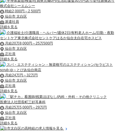
半導体製造/検査/社員寮完備0円/生活応援金30万円あり/赴任旅費あり
株式会社シーエムシー
時給2,000円～2,500円
仙台市 太白区
派遣社員
詳細を見る
介護福祉士/介護職員・ヘルパー/週休2日/有料老人ホーム/日勤・夜勤
セントケア東北株式会社セントケアはるか仙台太白在宅ホスピス
月給20万8,000円～25万500円
仙台市 太白区
正社員
詳細を見る
スパ・エステティシャン・無資格可のエステティシャン/セラピスト
scrub ゆ～とぴあ仙台南店
月給24万円～32万円
仙台市 太白区
正社員
詳細を見る
「駅チカ」看護師/残業ほぼなし/内科・外科・その他クリニック
医療法人社団長町三好耳鼻科
月給25万5,000円～29万円
仙台市 太白区
正社員
詳細を見る
仙台市太白区の高時給の求人情報を見る