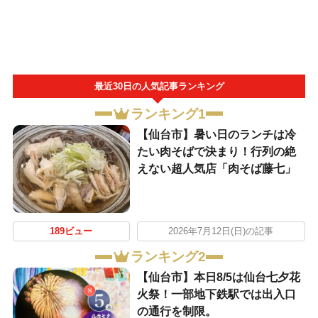
最近30日の人気記事ランキング
ランキング1
【仙台市】暑い日のランチは冷
たい肉そばで決まり！行列の絶
えない超人気店「肉そば藤七」
189ビュー
2026年7月12日(日)の記事
ランキング2
【仙台市】本日8/5は仙台七夕花
火祭！一部地下鉄駅では出入口
の通行を制限。