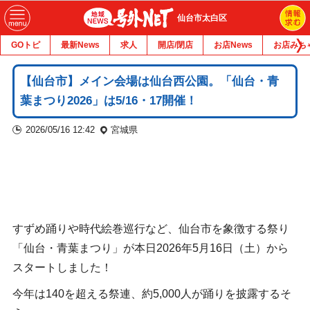
仙台市太白区
GOトピ
最新News
求人
開店/閉店
お店News
お店みち
【仙台市】メイン会場は仙台西公園。「仙台・青
葉まつり2026」は5/16・17開催！
2026/05/16 12:42
宮城県
すずめ踊りや時代絵巻巡行など、仙台市を象徴する祭り
「仙台・青葉まつり」が本日2026年5月16日（土）から
スタートしました！
今年は140を超える祭連、約5,000人が踊りを披露するそ