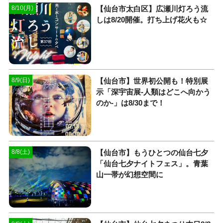
【仙台市太白区】広瀬川灯ろう流
8/10(月)
しは8/20開催。打ち上げ花火も☆
【仙台市】世界初公開も！特別展
8/9(日)
示「深宇宙展-人類はどこへ向かう
のか-」は8/30まで！
【仙台市】もうひとつの仙台七夕
8/8(土)
「仙台七夕ナイトフェス」。青葉
山一帯が幻想空間に