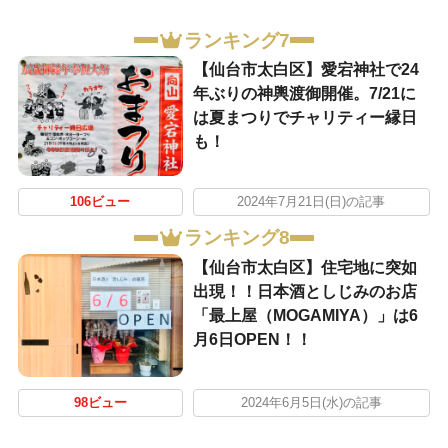
ランキング7
【仙台市太白区】愛宕神社で24
年ぶりの神輿渡御開催。7/21に
は夏まつりでチャリティー縁日
も！
106ビュー
2024年7月21日(日)の記事
ランキング8
【仙台市太白区】住宅地に突如
出現！！日本酒としじみのお店
「最上屋（MOGAMIYA）」は6
月6日OPEN！！
98ビュー
2024年6月5日(水)の記事