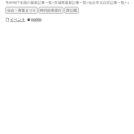
号外NET全国の最新記事一覧
>
宮城県最新記事一覧
>
仙台市太白区記事一覧
>
イベ
仙台・青葉まつり
時代絵巻巡行
西公園
イベント
noririn