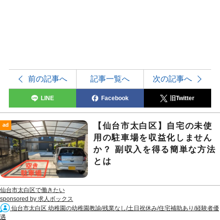
前の記事へ
記事一覧へ
次の記事へ
LINE
Facebook
旧Twitter
【仙台市太白区】自宅の未使
ad
用の駐車場を収益化しません
か？ 副収入を得る簡単な方法
とは
仙台市太白区で働きたい
sponsored by 求人ボックス
仙台市太白区 幼稚園の幼稚園教諭/残業なし/土日祝休み/住宅補助あり/経験者優
遇