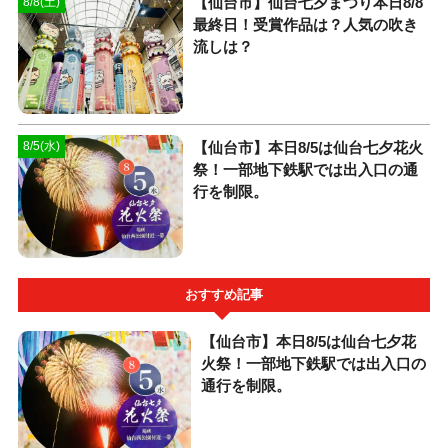
【仙台市】仙台七夕まつり本日8/8
8/8(土)
最終日！受賞作品は？人気の吹き
流しは？
【仙台市】本日8/5は仙台七夕花火
8/5(水)
祭！一部地下鉄駅では出入口の通
行を制限。
おすすめ記事
【仙台市】本日8/5は仙台七夕花
火祭！一部地下鉄駅では出入口の
通行を制限。