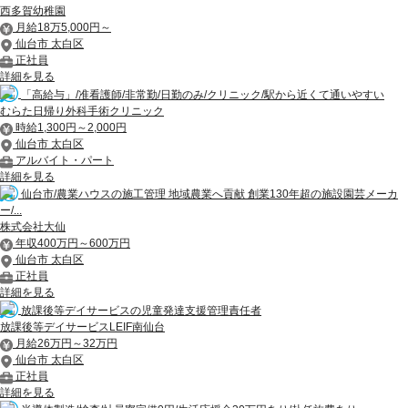
西多賀幼稚園
月給18万5,000円～
仙台市 太白区
正社員
詳細を見る
「高給与」/准看護師/非常勤/日勤のみ/クリニック/駅から近くて通いやすい
むらた日帰り外科手術クリニック
時給1,300円～2,000円
仙台市 太白区
アルバイト・パート
詳細を見る
仙台市/農業ハウスの施工管理 地域農業へ貢献 創業130年超の施設園芸メーカ
ー/...
株式会社大仙
年収400万円～600万円
仙台市 太白区
正社員
詳細を見る
放課後等デイサービスの児童発達支援管理責任者
放課後等デイサービスLEIF南仙台
月給26万円～32万円
仙台市 太白区
正社員
詳細を見る