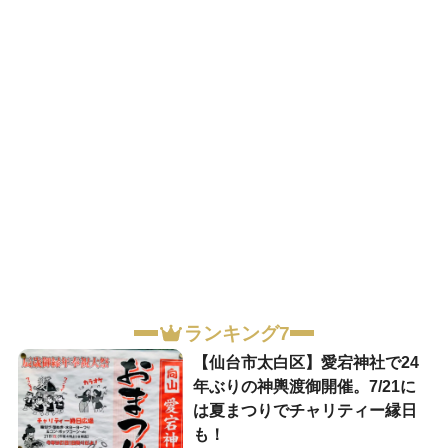
ランキング7
【仙台市太白区】愛宕神社で24
年ぶりの神輿渡御開催。7/21に
は夏まつりでチャリティー縁日
も！