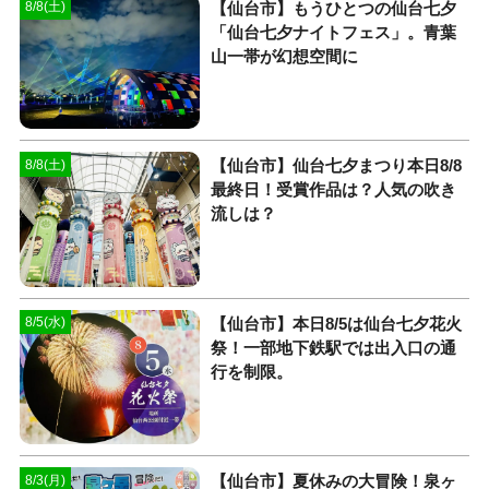
【仙台市】もうひとつの仙台七夕
8/8(土)
「仙台七夕ナイトフェス」。青葉
山一帯が幻想空間に
【仙台市】仙台七夕まつり本日8/8
8/8(土)
最終日！受賞作品は？人気の吹き
流しは？
【仙台市】本日8/5は仙台七夕花火
8/5(水)
祭！一部地下鉄駅では出入口の通
行を制限。
【仙台市】夏休みの大冒険！泉ヶ
8/3(月)