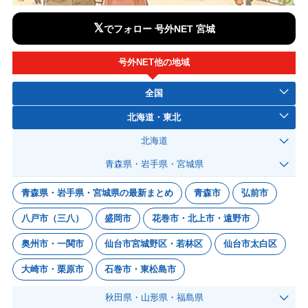
𝕏
でフォロー 号外NET 宮城
号外NET他の地域
全国
北海道・東北
北海道
青森県・岩手県・宮城県
青森県・岩手県・宮城県の最新まとめ
青森市
弘前市
八戸市（三八）
盛岡市
花巻市・北上市・遠野市
奥州市・一関市
仙台市宮城野区・若林区
仙台市太白区
大崎市・栗原市
石巻市・東松島市
秋田県・山形県・福島県