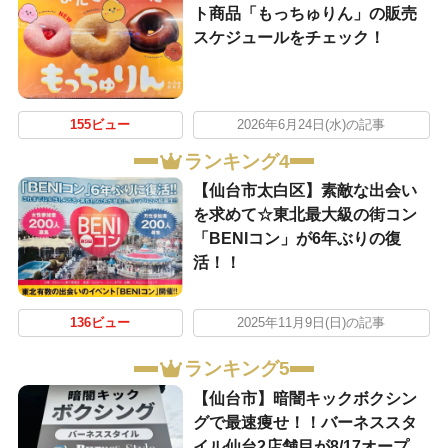
ト商品「もっちゅりん」の販売
スケジュールをチェック！
155ビュー
2026年6月24日(水)の記事
ランキング4
【仙台市太白区】素敵な出会い
を求めて☆東北最大級の街コン
「BENIコン」が6年ぶりの復
活！！
136ビュー
2025年11月9日(日)の記事
ランキング5
【仙台市】暗闇キックボクシン
グで最速痩せ！！バーネススタ
イル仙台2店舗目が8/17オープ