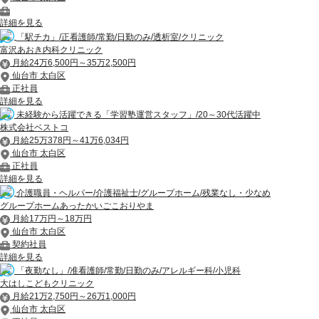
詳細を見る
「駅チカ」/正看護師/常勤/日勤のみ/透析室/クリニック
富沢あおき内科クリニック
月給24万6,500円～35万2,500円
仙台市 太白区
正社員
詳細を見る
未経験から活躍できる「学習塾運営スタッフ」/20～30代活躍中
株式会社ベストコ
月給25万378円～41万6,034円
仙台市 太白区
正社員
詳細を見る
介護職員・ヘルパー/介護福祉士/グループホーム/残業なし・少なめ
グループホームあったかいごこおりやま
月給17万円～18万円
仙台市 太白区
契約社員
詳細を見る
「夜勤なし」/准看護師/常勤/日勤のみ/アレルギー科/小児科
大はしこどもクリニック
月給21万2,750円～26万1,000円
仙台市 太白区