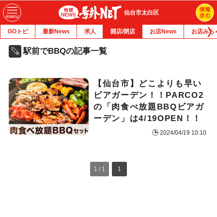
仙台市太白区
GOトピ
最新News
求人
開店/閉店
お店News
お店みち
駅前でBBQの記事一覧
【仙台市】どこよりも早い
ビアガーデン！！PARCO2
の「肉食べ放題BBQビアガ
ーデン」は4/19OPEN！！
2024/04/19 10:10
1 / 1
1