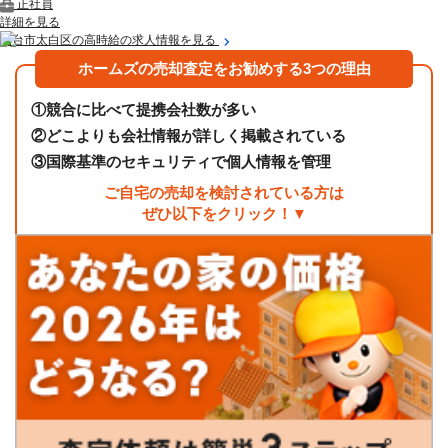
正社員
詳細を見る
仙台市太白区の高時給の求人情報を見る
ホームズの売却査定をお勧めする3つの理由
①
競合に比べて提携会社数が多い
②
どこよりも会社情報が詳しく掲載されている
③
国際基準のセキュリティで個人情報を管理
ご自宅の売却を検討されている方は
ぜひ以下をクリック！▼