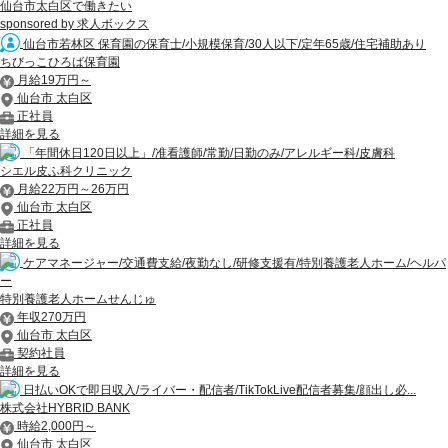
仙台市太白区で働きたい
sponsored by 求人ボックス
仙台市若林区 保育園の保育士/小規模保育/30人以下/定年65歳/住宅補助あり
ちびっこひろば保育園
月給19万円～
仙台市 太白区
正社員
詳細を見る
「年間休日120日以上」/准看護師/常勤/日勤のみ/アレルギー科/皮膚科
シエル皮ふ科クリニック
月給22万円～26万円
仙台市 太白区
正社員
詳細を見る
ケアマネージャー/交通費支給/夜勤なし/研修支援有/特別養護老人ホーム/ヘルパ
ー
特別養護老人ホームせんじゅ
年収270万円
仙台市 太白区
契約社員
詳細を見る
日払いOKで即日収入/ライバー・配信者/TikTokLive配信者募集/顔出し必...
株式会社HYBRID BANK
時給2,000円～
仙台市 太白区