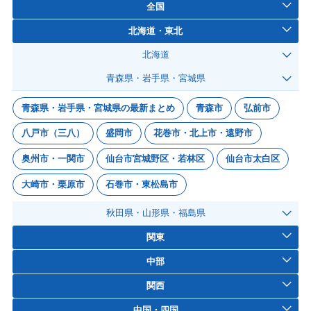
全国
北海道・東北
北海道
青森県・岩手県・宮城県
青森県・岩手県・宮城県の最新まとめ
青森市
弘前市
八戸市（三八）
盛岡市
花巻市・北上市・遠野市
奥州市・一関市
仙台市宮城野区・若林区
仙台市太白区
大崎市・栗原市
石巻市・東松島市
秋田県・山形県・福島県
関東
中部
関西
中国・四国