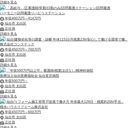
詳細を見る
「高給与」/正看護師/常勤/日勤のみ/訪問看護ステーション/訪問看護
ハーモニー訪問看護リハビリステーション
年収400万円～414万円
仙台市 太白区
正社員
詳細を見る
仙台/建物劣化等の調査・診断 年休115日/月残業23h/安心して働ける環境で働...
株式会社コンステック
年収450万円～700万円
仙台市 太白区
正社員
詳細を見る
「年収500万円以上可」看護師/残業ほぼなし/精神科病院
医療法人仙台医療福祉会 仙台富沢病院
年収500万円～
仙台市 太白区
正社員
詳細を見る
仙台/リフォーム施工管理 IT促進で働き方 年休最大129日・残業約20h/手当...
積水ハウスリフォーム株式会社
年収450万円～600万円
仙台市 太白区
正社員
詳細を見る