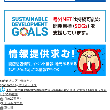
仙台市太白区で働きたい
sponsored by 求人ボックス
仙台市太白区 幼稚園の幼稚園教諭/高給料/経験者優遇/交通費支給/研修支援有
しげる幼稚園
月給20万円～
仙台市 太白区
正社員