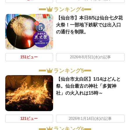
ランキング4
【仙台市】本日8/5は仙台七夕花
火祭！一部地下鉄駅では出入口
の通行を制限。
151ビュー
2026年8月5日(水)の記事
ランキング5
【仙台市太白区】1/14はどんと
祭。仙台最古の神社「多賀神
社」の火入れは15時～
121ビュー
2026年1月14日(水)の記事
ランキング6