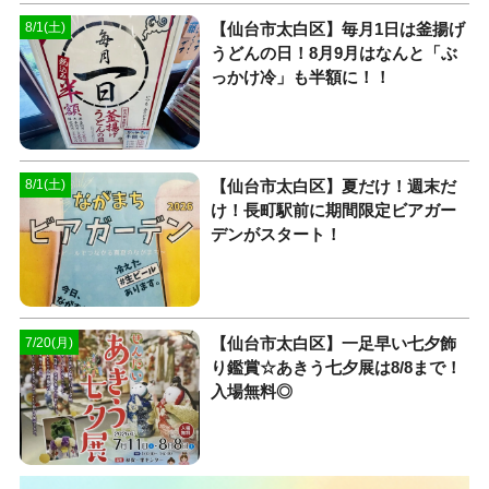
【仙台市太白区】毎月1日は釜揚げ
8/1(土)
うどんの日！8月9月はなんと「ぶ
っかけ冷」も半額に！！
【仙台市太白区】夏だけ！週末だ
8/1(土)
け！長町駅前に期間限定ビアガー
デンがスタート！
【仙台市太白区】一足早い七夕飾
7/20(月)
り鑑賞☆あきう七夕展は8/8まで！
入場無料◎