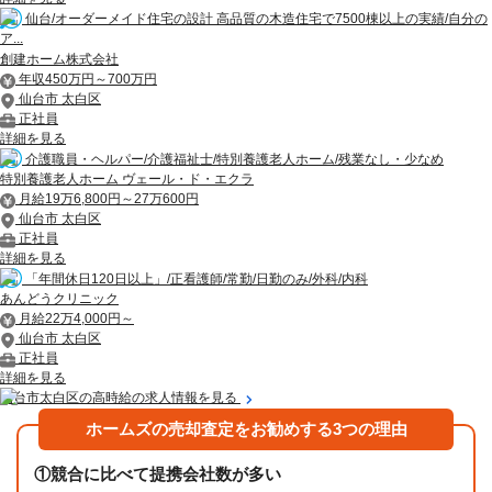
仙台/オーダーメイド住宅の設計 高品質の木造住宅で7500棟以上の実績/自分の
ア...
創建ホーム株式会社
年収450万円～700万円
仙台市 太白区
正社員
詳細を見る
介護職員・ヘルパー/介護福祉士/特別養護老人ホーム/残業なし・少なめ
特別養護老人ホーム ヴェール・ド・エクラ
月給19万6,800円～27万600円
仙台市 太白区
正社員
詳細を見る
「年間休日120日以上」/正看護師/常勤/日勤のみ/外科/内科
あんどうクリニック
月給22万4,000円～
仙台市 太白区
正社員
詳細を見る
仙台市太白区の高時給の求人情報を見る
ホームズの売却査定をお勧めする3つの理由
①
競合に比べて提携会社数が多い