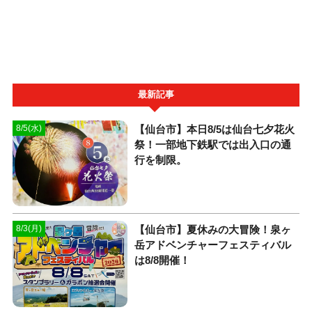
最新記事
【仙台市】本日8/5は仙台七夕花火
8/5(水)
祭！一部地下鉄駅では出入口の通
行を制限。
【仙台市】夏休みの大冒険！泉ヶ
8/3(月)
岳アドベンチャーフェスティバル
は8/8開催！