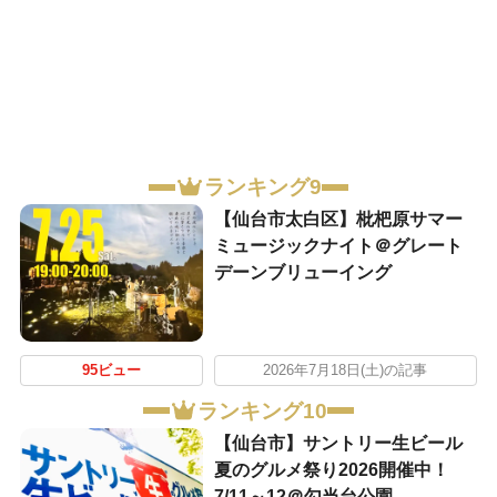
ランキング9
【仙台市太白区】枇杷原サマー
ミュージックナイト＠グレート
デーンブリューイング
95ビュー
2026年7月18日(土)の記事
ランキング10
【仙台市】サントリー生ビール
夏のグルメ祭り2026開催中！
7/11～12＠勾当台公園