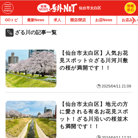
仙台市太白区
GOトピ
最新News
求人
開店/閉店
お店News
お店みち
ざる川の記事一覧
【仙台市太白区】人気お花
見スポット☆ざる川河川敷
の桜が満開です！！
2025/04/11 21:09
【仙台市太白区】地元の方
に愛される有名お花見スポ
ット！ざる川沿いの桜並木
も満開です！！
2024/04/11 12:32